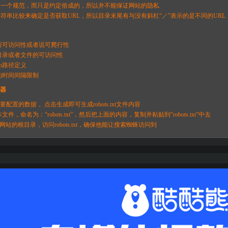
协议并不是一个规范，而只是约定俗成的，所以并不能保证网站的隐私
xt是用字符串比较来确定是否获取URL，所以目录末尾有与没有斜杠“／”表示的是不同的URL
否可访问性或者说可爬行性
目录或者文件的可访问性
ap路径定义
的时间间隔限制
成器
要配置的数据， 点击生成即可生成robots.txt文件内容
，命名为：“robots.txt”，然后把上面的内容，复制并粘贴到“robots.txt”中去
”放在你网站的根目录，访问robots.txt，确保他能让搜索蜘蛛访问到