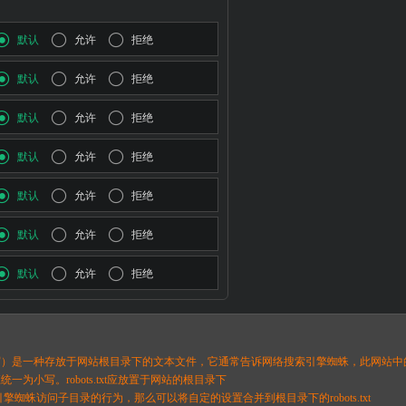
默认
允许
拒绝
默认
允许
拒绝
默认
允许
拒绝
默认
允许
拒绝
默认
允许
拒绝
默认
允许
拒绝
默认
允许
拒绝
t（统一小写）是一种存放于网站根目录下的文本文件，它通常告诉网络搜索引擎蜘蛛，此网
件名应统一为小写。robots.txt应放置于网站的根目录下
擎蜘蛛访问子目录的行为，那么可以将自定的设置合并到根目录下的robots.txt