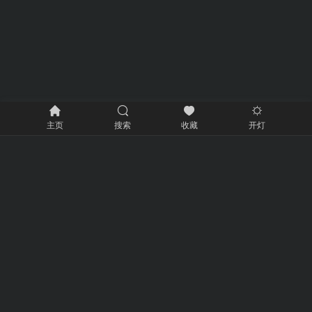
主页
搜索
收藏
开灯
网站介绍
998工具站提供最全面的免费在线工具服务，包括多功能计算
器、精准单位转换、强大文本编辑等，帮助你快速解决各种问
题。我们的工具简单易用，让你的工作和生活更加高效便捷。
关注我们