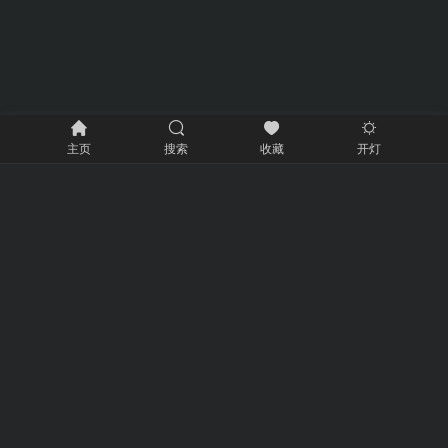
主页
搜索
收藏
开灯
网站介绍
998工具站提供最全面的免费在线工具服务，包括多功能计算
器、精准单位转换、强大文本编辑等，帮助你快速解决各种问
题。我们的工具简单易用，让你的工作和生活更加高效便捷。
关注我们