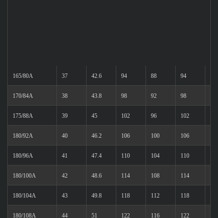
165/80A
37
42.6
94
88
94
72
170/84A
38
43.8
98
92
98
74
175/88A
39
45
102
96
102
76
180/92A
40
46.2
106
100
106
77
180/96A
41
47.4
110
104
110
77
180/100A
42
48.6
114
108
114
78
180/104A
43
49.8
118
112
118
78
180/108A
44
51
122
116
122
78