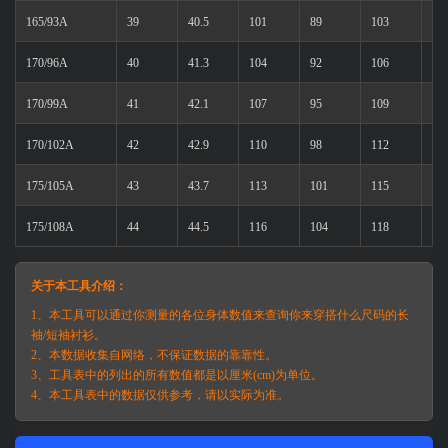
165/93A
39
40.5
101
89
103
63
170/96A
40
41.3
104
92
106
65
170/99A
41
42.1
107
95
109
65
170/102A
42
42.9
110
98
112
65
175/105A
43
43.7
113
101
115
67
175/108A
44
44.5
116
104
118
67
关于本工具介绍：
1、本工具可以通过你测量的各位身体数值来查询你来穿搭什么尺码的长
袖/短袖衬衫。
2、本数据收集自网络，不保证数据的靠靠性。
3、工具表中的列出的所有数值都是以厘米(cm)为单位。
4、本工具表中的数据仅供参考，请以实际为准。