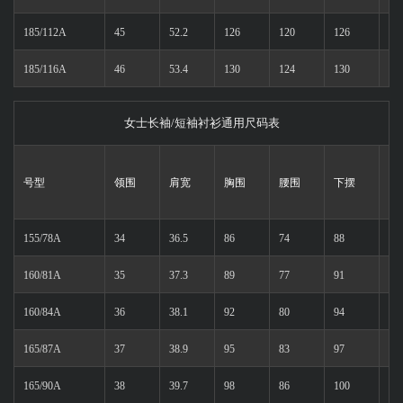
185/112A
45
52.2
126
120
126
80
185/116A
46
53.4
130
124
130
80
女士长袖/短袖衬衫通用尺码表
号型
领围
肩宽
胸围
腰围
下摆
前
155/78A
34
36.5
86
74
88
59
160/81A
35
37.3
89
77
91
61
160/84A
36
38.1
92
80
94
61
165/87A
37
38.9
95
83
97
63
165/90A
38
39.7
98
86
100
63