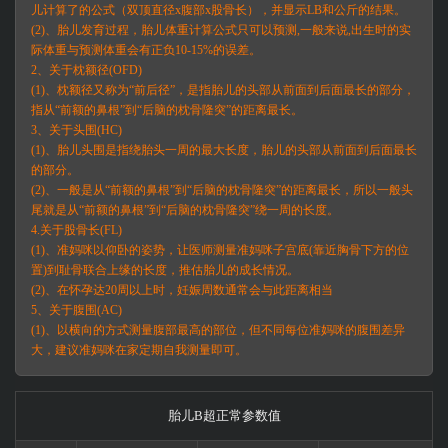
儿计算了的公式（双顶直径x腹部x股骨长），并显示LB和公斤的结果。
(2)、胎儿发育过程，胎儿体重计算公式只可以预测,一般来说,出生时的实
际体重与预测体重会有正负10-15%的误差。
2、关于枕额径(OFD)
(1)、枕额径又称为“前后径”，是指胎儿的头部从前面到后面最长的部分，
指从“前额的鼻根”到“后脑的枕骨隆突”的距离最长。
3、关于头围(HC)
(1)、胎儿头围是指绕胎头一周的最大长度，胎儿的头部从前面到后面最长
的部分。
(2)、一般是从“前额的鼻根”到“后脑的枕骨隆突”的距离最长，所以一般头
尾就是从“前额的鼻根”到“后脑的枕骨隆突”绕一周的长度。
4.关于股骨长(FL)
(1)、准妈咪以仰卧的姿势，让医师测量准妈咪子宫底(靠近胸骨下方的位
置)到耻骨联合上缘的长度，推估胎儿的成长情况。
(2)、在怀孕达20周以上时，妊娠周数通常会与此距离相当
5、关于腹围(AC)
(1)、以横向的方式测量腹部最高的部位，但不同每位准妈咪的腹围差异
大，建议准妈咪在家定期自我测量即可。
胎儿B超正常参数值