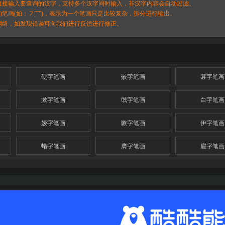
直接输入要查询的汉字，支持多个汉字同时输入，非汉字内容会自动过滤。
割的笔画(如：㇇|乛)，表示为一个笔画只是比较复杂，拆分进行输出。
网络，如发现错误可向我们进行反馈进行修正。
硬字笔画
嵌字笔画
葚字笔画
漱字笔画
氓字笔画
白字笔画
嫒字笔画
嗾字笔画
伊字笔画
蜡字笔画
膺字笔画
扈字笔画