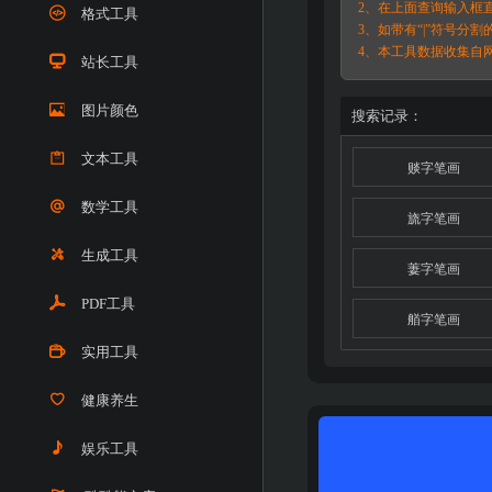
2、在上面查询输入框
格式工具
3、如带有“|”符号分
4、本工具数据收集自
站长工具
图片颜色
搜索记录：
文本工具
赕字笔画
数学工具
旒字笔画
生成工具
萋字笔画
PDF工具
艏字笔画
实用工具
健康养生
娱乐工具