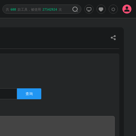
共
608
款工具，被使用
27542924
次
查询